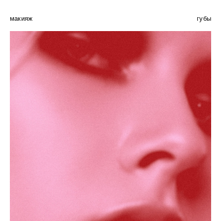
макияж
губы