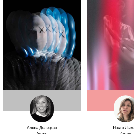
Алена Долецкая
Настя Лык
Автор
Автор