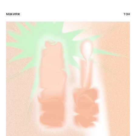
макияж
тон