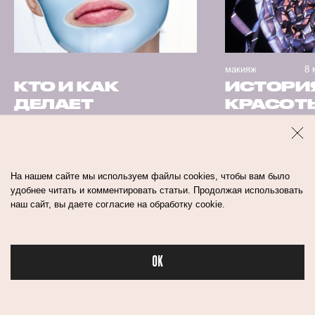
макияж
8 
КТО И КАК
ИСТОРИ
ДЕЛАЕТ
КРАСОТЫ
КОСМЕТИКУ
ЛЕТ: БЬ
В РОССИИ?
ЭКСКУР
В НАШЕМ
ПО ТРЕ
ПОДКАСТЕ R-
И БРЕН
На нашем сайте мы используем файлы cookies, чтобы вам было
BEAUTY — ВСЕ
удобнее читать и комментировать статьи. Продолжая использовать
наш сайт, вы даете согласие на обработку cookie.
ИНСАЙДЫ
OK
Бьюти в спорте
люди
интервью