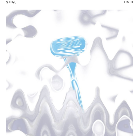
уход
тело