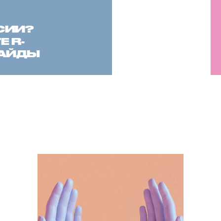
СИИ?
 R-
САЙДЫ