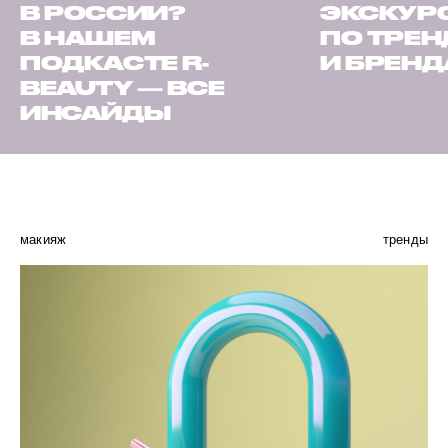
В РОССИИ?
ЭКСКУР
В НАШЕМ
ПО ТРЕ
ПОДКАСТЕ R-
И БРЕН
BEAUTY — ВСЕ
ИНСАЙДЫ
макияж
тренды