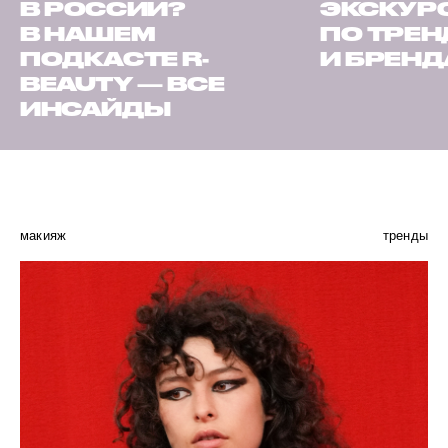
В РОССИИ?
ЭКСКУР
В НАШЕМ
ПО ТРЕ
ПОДКАСТЕ R-
И БРЕН
BEAUTY — ВСЕ
ИНСАЙДЫ
макияж
тренды