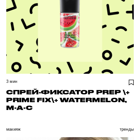
3
мин
СПРЕЙ-ФИКСАТОР PREP \+
PRIME FIX\+ WATERMELON,
M·A·C
макияж
тренды