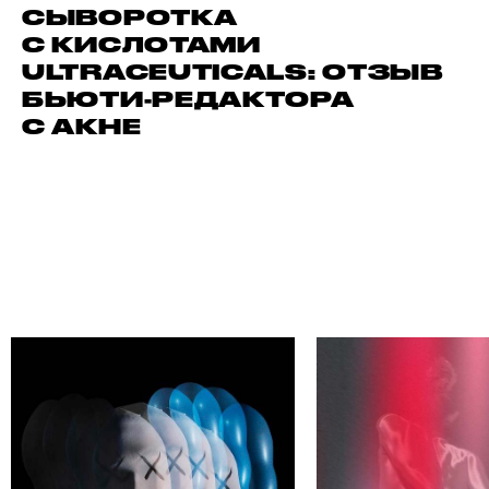
СЫВОРОТКА
С КИСЛОТАМИ
ULTRACEUTICALS: ОТЗЫВ
БЬЮТИ-РЕДАКТОРА
С АКНЕ
ДИ СВОЕГО АВТОРА
НА