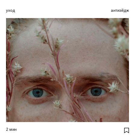
уход
антиэйдж
2
мин