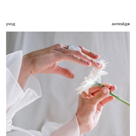
уход
антиэйдж