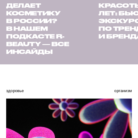
ДЕЛАЕТ
КРАСОТЫ
КОСМЕТИКУ
ЛЕТ: БЬ
В РОССИИ?
ЭКСКУР
В НАШЕМ
ПО ТРЕ
ПОДКАСТЕ R-
И БРЕН
BEAUTY — ВСЕ
ИНСАЙДЫ
здоровье
организм