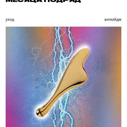
МЕСЯЦА ПОДРЯД
уход
антиэйдж