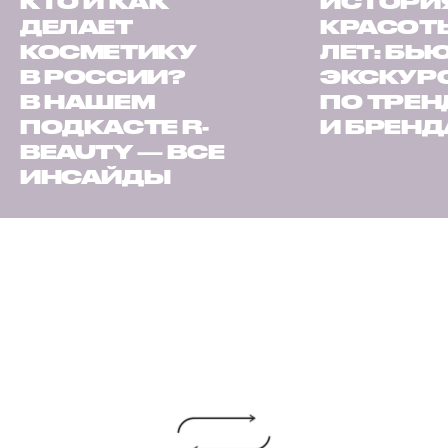
КТО И КАК
ИСТОРИ
ДЕЛАЕТ
КРАСОТЫ
КОСМЕТИКУ
ЛЕТ: БЬ
В РОССИИ?
ЭКСКУР
В НАШЕМ
ПО ТРЕ
ПОДКАСТЕ R-
И БРЕН
BEAUTY — ВСЕ
ИНСАЙДЫ