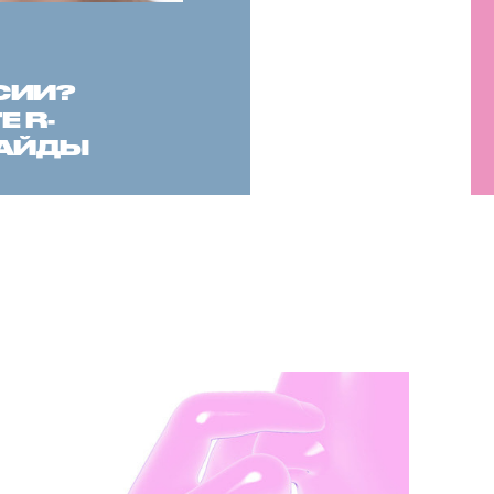
СИИ?
 R-
САЙДЫ