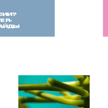
СИИ?
 R-
САЙДЫ