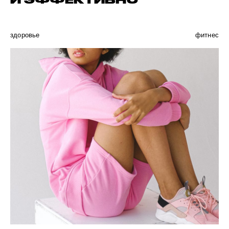
И ЭФФЕКТИВНО
здоровье
фитнес