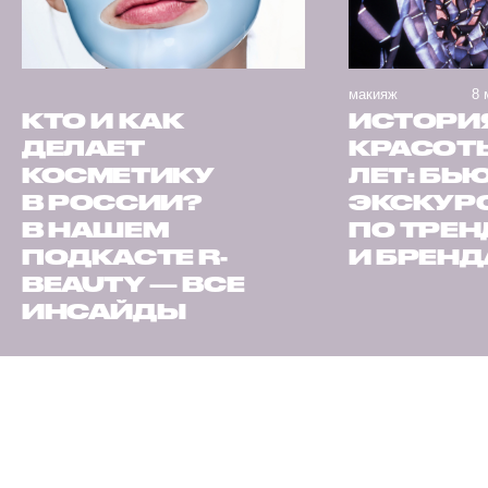
макияж
8 
КТО И КАК
ИСТОРИ
ДЕЛАЕТ
КРАСОТЫ
КОСМЕТИКУ
ЛЕТ: БЬ
В РОССИИ?
ЭКСКУР
В НАШЕМ
ПО ТРЕ
ПОДКАСТЕ R-
И БРЕН
BEAUTY — ВСЕ
ИНСАЙДЫ