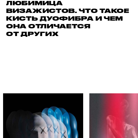
ЛЮБИМИЦА
ВИЗАЖИСТОВ. ЧТО ТАКОЕ
КИСТЬ ДУОФИБРА И ЧЕМ
ОНА ОТЛИЧАЕТСЯ
ОТ ДРУГИХ
И СВОЕГО АВТОРА
НА