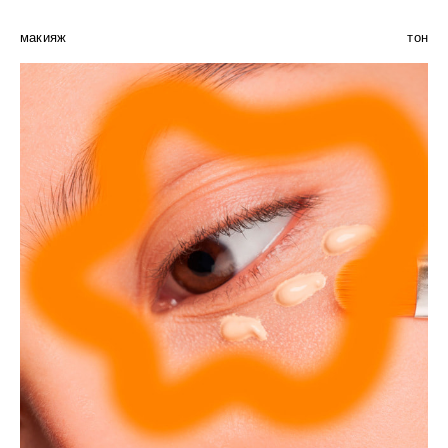
макияж
тон