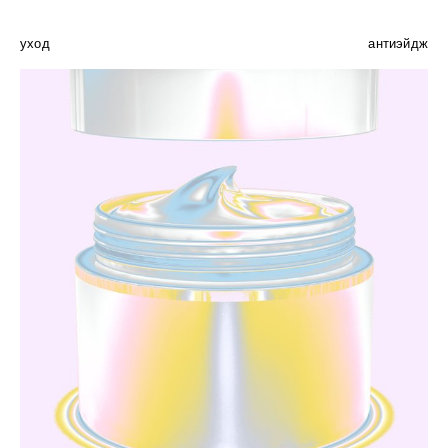
уход
антиэйдж