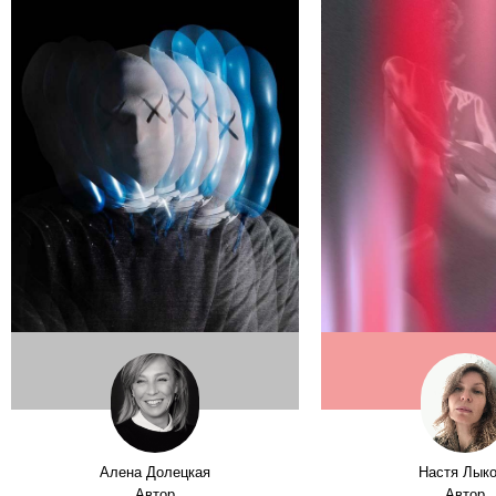
Алена Долецкая
Настя Лык
Автор
Автор