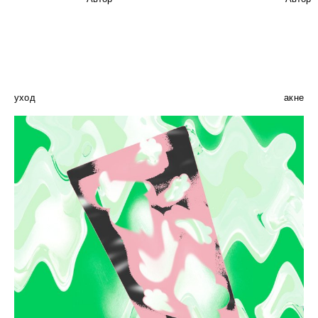
уход
акне