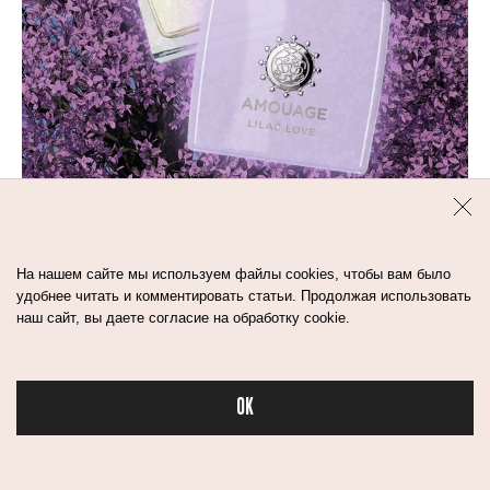
4
мин
11 ФЛАКОНОВ С ЗАПАХОМ
На нашем сайте мы используем файлы cookies, чтобы вам было
СИРЕНИ. ВЫБИРАЮТ
удобнее читать и комментировать статьи. Продолжая использовать
наш сайт, вы даете согласие на обработку cookie.
ПАРФЮМЕРНЫЕ
ЭКСПЕРТЫ
OK
волосы
стрижки
Бьюти в спорте