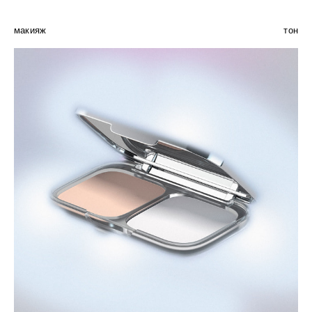
макияж
тон