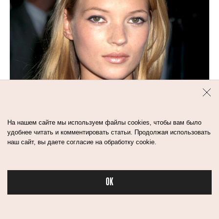
На нашем сайте мы используем файлы cookies, чтобы вам было
удобнее читать и комментировать статьи. Продолжая использовать
наш сайт, вы даете согласие на обработку cookie.
1
мин
FROST IS BACK.
OK
КУЛЬТОВЫЕ ПОМАДЫ
Бьюти в спорте
ВОЗВРАЩАЮТСЯ
В НОВОМ ПРОЧТЕНИИ