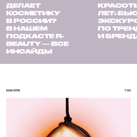
ДЕЛАЕТ
КРАСОТЫ
КОСМЕТИКУ
ЛЕТ: БЬ
В РОССИИ?
ЭКСКУР
В НАШЕМ
ПО ТРЕ
ПОДКАСТЕ R-
И БРЕН
BEAUTY — ВСЕ
ИНСАЙДЫ
макияж
тон