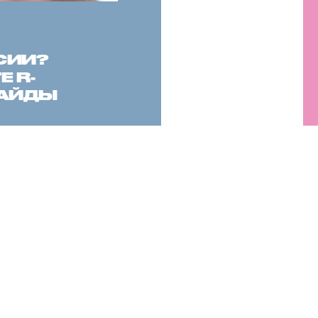
СИИ?
 R-
САЙДЫ