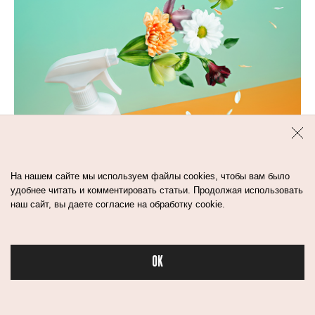
На нашем сайте мы используем файлы cookies, чтобы вам было
удобнее читать и комментировать статьи. Продолжая использовать
наш сайт, вы даете согласие на обработку cookie.
2
мин
МИФЫ О НАТУРАЛЬНОЙ
КОСМЕТИКЕ: КАКАЯ
OK
МАРКИРОВКА — ЗНАК
Бьюти в спорте
КАЧЕСТВА