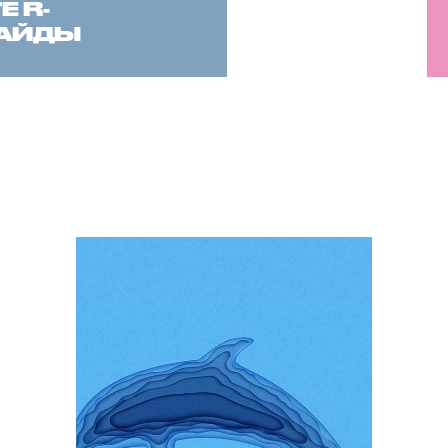
 R-
САЙДЫ