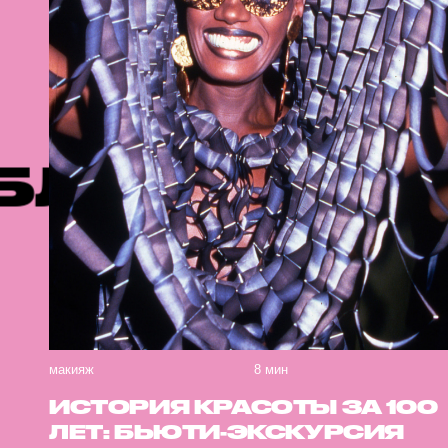
ИИ
РЕКОМ
макияж
8 мин
ИСТОРИЯ КРАСОТЫ ЗА 100
ЛЕТ: БЬЮТИ-ЭКСКУРСИЯ