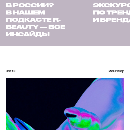
В РОССИИ?
ЭКСКУР
В НАШЕМ
ПО ТРЕ
ПОДКАСТЕ R-
И БРЕН
BEAUTY — ВСЕ
ИНСАЙДЫ
ногти
маникюр