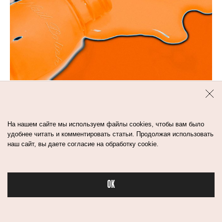
1
мин
5 МОДНЫХ ОТТЕНКОВ
ПЕДИКЮРА НА ЛЕТО 2024
На нашем сайте мы используем файлы cookies, чтобы вам было
удобнее читать и комментировать статьи. Продолжая использовать
наш сайт, вы даете согласие на обработку cookie.
ногти
маникюр
OK
Бьюти в спорте