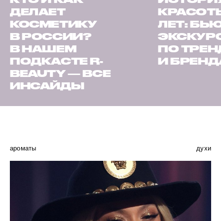
ДЕЛАЕТ
КРАСОТЫ
КОСМЕТИКУ
ЛЕТ: БЬ
В РОССИИ?
ЭКСКУР
В НАШЕМ
ПО ТРЕ
ПОДКАСТЕ R-
И БРЕН
BEAUTY — ВСЕ
ИНСАЙДЫ
ароматы
духи