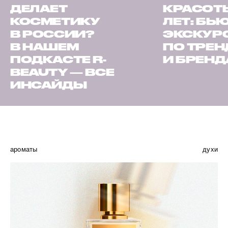
ДЕЛАЕТ
КРАСОТЫ
КОСМЕТИКУ
ЛЕТ: БЬ
В РОССИИ?
ЭКСКУР
В НАШЕМ
ПО ТРЕ
ПОДКАСТЕ R-
И БРЕН
BEAUTY — ВСЕ
ИНСАЙДЫ
ароматы
духи