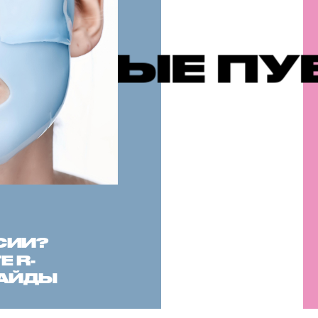
МЫЕ ПУБЛ
СИИ?
 R-
САЙДЫ