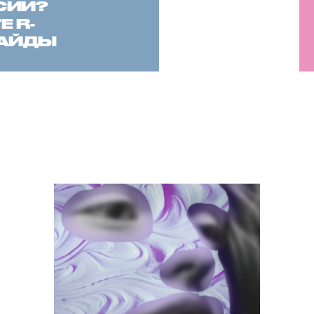
СИИ?
 R-
САЙДЫ