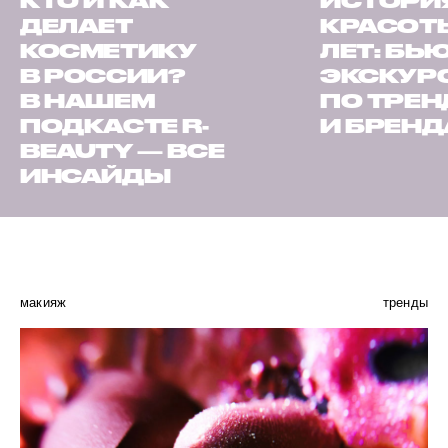
КТО И КАК
ИСТОРИ
ДЕЛАЕТ
КРАСОТЫ
КОСМЕТИКУ
ЛЕТ: БЬ
В РОССИИ?
ЭКСКУР
В НАШЕМ
ПО ТРЕ
ПОДКАСТЕ R-
И БРЕН
BEAUTY — ВСЕ
ИНСАЙДЫ
макияж
тренды