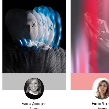
Алена Долецкая
Настя Лык
Автор
Автор