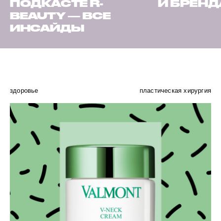
ПОДКАСТЕ R-
И БРЕН
BEAUTY — ВСЕ
ИНСАЙДЫ
здоровье
пластическая хирургия