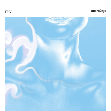
уход
антиэйдж