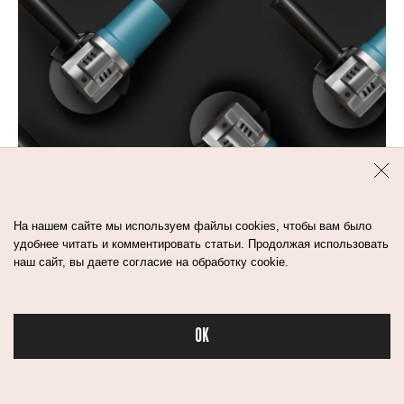
На нашем сайте мы используем файлы cookies, чтобы вам было
удобнее читать и комментировать статьи. Продолжая использовать
наш сайт, вы даете согласие на обработку cookie.
4
мин
ПИЛИНГ-ДИСКИ ПОСЛЕ
OK
ТРЕНИРОВКИ: СТРЕМ ИЛИ
Бьюти в спорте
НОРМ?