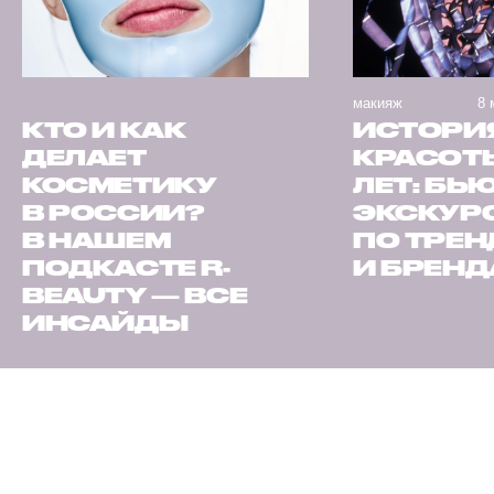
макияж
8 
КТО И КАК
ИСТОРИ
ДЕЛАЕТ
КРАСОТЫ
КОСМЕТИКУ
ЛЕТ: БЬ
В РОССИИ?
ЭКСКУР
В НАШЕМ
ПО ТРЕ
ПОДКАСТЕ R-
И БРЕН
BEAUTY — ВСЕ
ИНСАЙДЫ