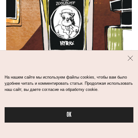
4
мин
УРОВЕНЬ САХАРЫ: ЧЕМ
На нашем сайте мы используем файлы cookies, чтобы вам было
ПАХНЕТ АФРИКА
удобнее читать и комментировать статьи. Продолжая использовать
наш сайт, вы даете согласие на обработку cookie.
ароматы
духи
OK
Бьюти в спорте