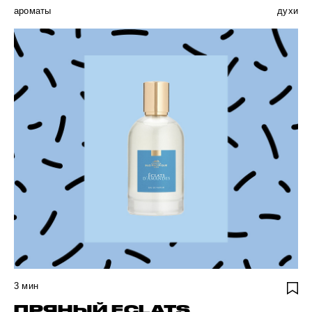
ароматы
духи
3
мин
ПРЯНЫЙ ECLATS