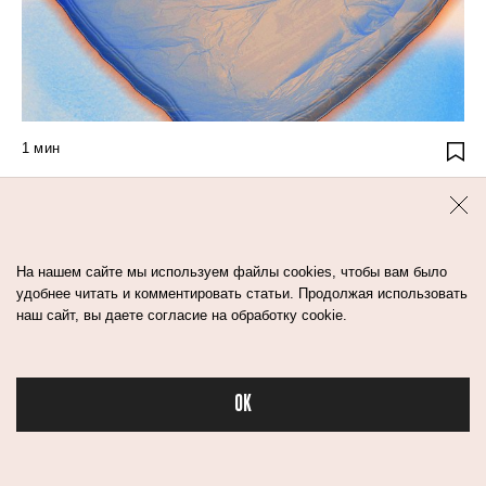
1
мин
МЕНЬШЕ СОЛИ
И СЕКРЕТНЫЙ
ИНГРЕДИЕНТ: 3 СПОСОБА
ПОБЕДИТЬ МЕШКИ ПОД
На нашем сайте мы используем файлы cookies, чтобы вам было
ГЛАЗАМИ
удобнее читать и комментировать статьи. Продолжая использовать
наш сайт, вы даете согласие на обработку cookie.
уход
тело
OK
Бьюти в спорте