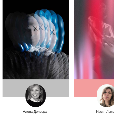
Алена Долецкая
Настя Лык