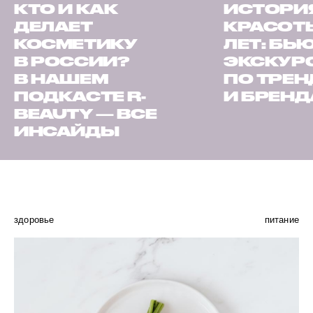
КТО И КАК
ИСТОРИ
ДЕЛАЕТ
КРАСОТЫ
КОСМЕТИКУ
ЛЕТ: БЬ
В РОССИИ?
ЭКСКУР
В НАШЕМ
ПО ТРЕ
ПОДКАСТЕ R-
И БРЕН
BEAUTY — ВСЕ
ИНСАЙДЫ
здоровье
питание