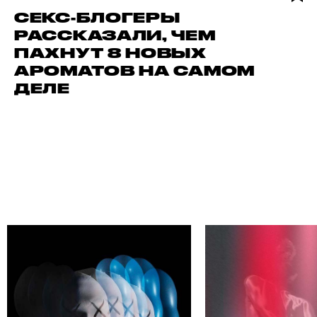
СЕКС-БЛОГЕРЫ
РАССКАЗАЛИ, ЧЕМ
ПАХНУТ 8 НОВЫХ
АРОМАТОВ НА САМОМ
ДЕЛЕ
И СВОЕГО АВТОРА
НА