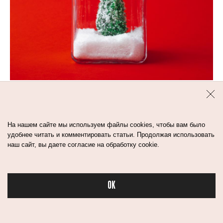
4
мин
ЗИМА ПРИШЛА: ЧЕМ
БУДЕМ ДУШИТЬСЯ?
На нашем сайте мы используем файлы cookies, чтобы вам было
удобнее читать и комментировать статьи. Продолжая использовать
наш сайт, вы даете согласие на обработку cookie.
ароматы
духи
OK
Бьюти в спорте