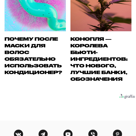
ПОЧЕМУ ПОСЛЕ
КОНОПЛЯ —
МАСКИ ДЛЯ
КОРОЛЕВА
ВОЛОС
БЬЮТИ-
ОБЯЗАТЕЛЬНО
ИНГРЕДИЕНТОВ:
ИСПОЛЬЗОВАТЬ
ЧТО НОВОГО,
КОНДИЦИОНЕР?
ЛУЧШИЕ БАНКИ,
ОБОЗНАЧЕНИЯ