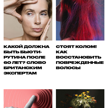
КАКОЙ ДОЛЖНА
СТОЯТ КОЛОМ!
БЫТЬ БЬЮТИ-
КАК
РУТИНА ПОСЛЕ
ВОССТАНОВИТЬ
60 ЛЕТ? СЛОВО
ПОВРЕЖДЕННЫЕ
БРИТАНСКИМ
ВОЛОСЫ
ЭКСПЕРТАМ