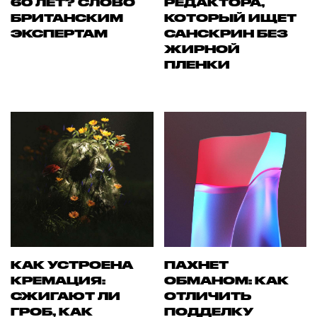
60 ЛЕТ? СЛОВО
РЕДАКТОРА,
БРИТАНСКИМ
КОТОРЫЙ ИЩЕТ
ЭКСПЕРТАМ
САНСКРИН БЕЗ
ЖИРНОЙ
ПЛЕНКИ
КАК УСТРОЕНА
ПАХНЕТ
КРЕМАЦИЯ:
ОБМАНОМ: КАК
СЖИГАЮТ ЛИ
ОТЛИЧИТЬ
ГРОБ, КАК
ПОДДЕЛКУ