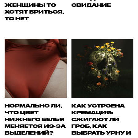
ЖЕНЩИНЫ ТО
СВИДАНИЕ
ХОТЯТ БРИТЬСЯ,
ТО НЕТ
НОРМАЛЬНО ЛИ,
КАК УСТРОЕНА
ЧТО ЦВЕТ
КРЕМАЦИЯ:
НИЖНЕГО БЕЛЬЯ
СЖИГАЮТ ЛИ
МЕНЯЕТСЯ ИЗ-ЗА
ГРОБ, КАК
ВЫДЕЛЕНИЙ?
ВЫБРАТЬ УРНУ И