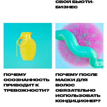
СВОЙ БЬЮТИ-
БИЗНЕС
ПОЧЕМУ
ПОЧЕМУ ПОСЛЕ
ОСОЗНАННОСТЬ
МАСКИ ДЛЯ
ПРИВОДИТ К
ВОЛОС
ТРЕВОЖНОСТИ?
ОБЯЗАТЕЛЬНО
ИСПОЛЬЗОВАТЬ
КОНДИЦИОНЕР?