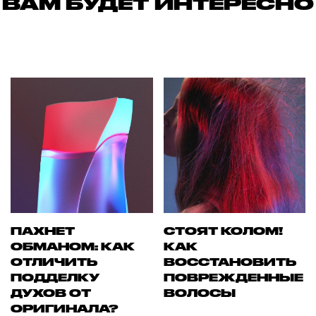
ВАМ БУДЕТ ИНТЕРЕСНО
ПАХНЕТ
СТОЯТ КОЛОМ!
ОБМАНОМ: КАК
КАК
ОТЛИЧИТЬ
ВОССТАНОВИТЬ
ПОДДЕЛКУ
ПОВРЕЖДЕННЫЕ
ДУХОВ ОТ
ВОЛОСЫ
ОРИГИНАЛА?