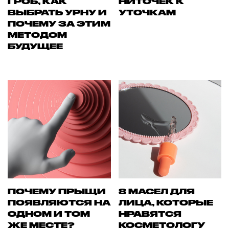
ГРОБ, КАК
НИТОЧЕК К
ВЫБРАТЬ УРНУ И
УТОЧКАМ
ПОЧЕМУ ЗА ЭТИМ
МЕТОДОМ
БУДУЩЕЕ
ПОЧЕМУ ПРЫЩИ
8 МАСЕЛ ДЛЯ
ПОЯВЛЯЮТСЯ НА
ЛИЦА, КОТОРЫЕ
ОДНОМ И ТОМ
НРАВЯТСЯ
ЖЕ МЕСТЕ?
КОСМЕТОЛОГУ