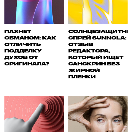
ПАХНЕТ
СОЛНЦЕЗАЩИТН
ОБМАНОМ: КАК
СПРЕЙ SUNNOLA:
ОТЛИЧИТЬ
ОТЗЫВ
ПОДДЕЛКУ
РЕДАКТОРА,
ДУХОВ ОТ
КОТОРЫЙ ИЩЕТ
ОРИГИНАЛА?
САНСКРИН БЕЗ
ЖИРНОЙ
ПЛЕНКИ