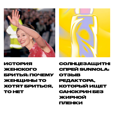
ИСТОРИЯ
СОЛНЦЕЗАЩИТН
ЖЕНСКОГО
СПРЕЙ SUNNOLA:
БРИТЬЯ: ПОЧЕМУ
ОТЗЫВ
ЖЕНЩИНЫ ТО
РЕДАКТОРА,
ХОТЯТ БРИТЬСЯ,
КОТОРЫЙ ИЩЕТ
ТО НЕТ
САНСКРИН БЕЗ
ЖИРНОЙ
ПЛЕНКИ