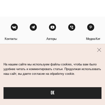
Контакты
Авторы
Медиа-Кит
Пользовательское соглашение
Политика обработки персональных данных
На нашем сайте мы используем файлы cookies, чтобы вам было
удобнее читать и комментировать статьи. Продолжая использовать
наш сайт, вы даете согласие на обработку cookie.
© Flacon 2026. Все права защищены.
OK
Бьюти