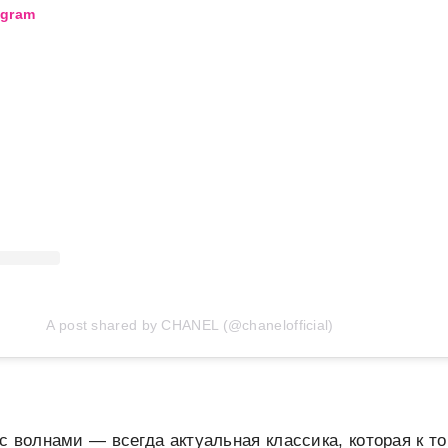
agram
A post shared by CHANEL (@chanelofficial)
с волнами — всегда актуальная классика, которая к 