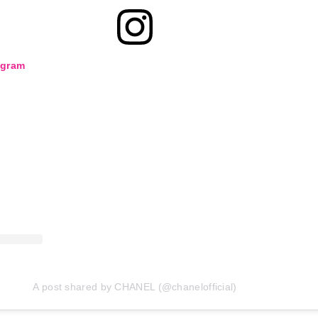
agram
A post shared by CHANEL (@chanelofficial)