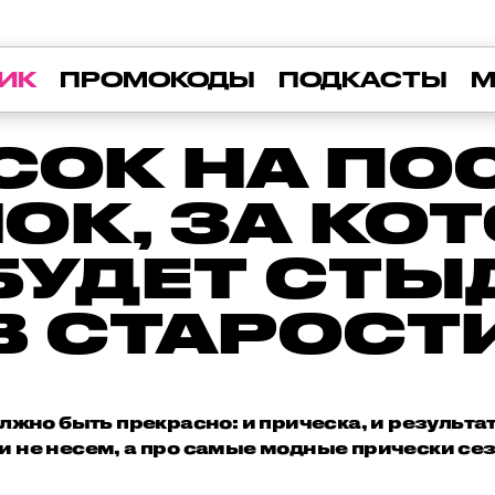
ИК
ПРОМОКОДЫ
ПОДКАСТЫ
М
СОК НА П
ОК, ЗА КО
БУДЕТ СТ
В СТАРОСТ
лжно быть прекрасно: и прическа, и результа
и не несем, а про самые модные прически се