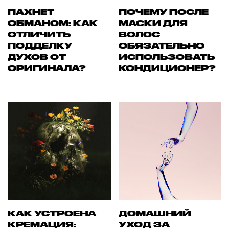
ПАХНЕТ
ПОЧЕМУ ПОСЛЕ
ОБМАНОМ: КАК
МАСКИ ДЛЯ
ОТЛИЧИТЬ
ВОЛОС
ПОДДЕЛКУ
ОБЯЗАТЕЛЬНО
ДУХОВ ОТ
ИСПОЛЬЗОВАТЬ
ОРИГИНАЛА?
КОНДИЦИОНЕР?
КАК УСТРОЕНА
ДОМАШНИЙ
КРЕМАЦИЯ:
УХОД ЗА