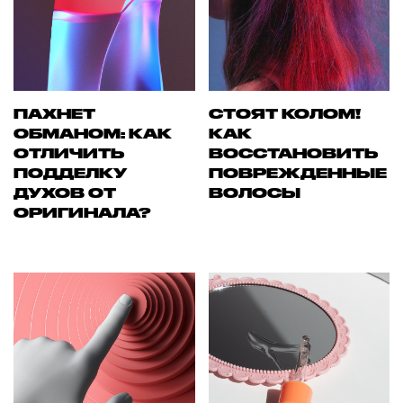
ПАХНЕТ
СТОЯТ КОЛОМ!
ОБМАНОМ: КАК
КАК
ОТЛИЧИТЬ
ВОССТАНОВИТЬ
ПОДДЕЛКУ
ПОВРЕЖДЕННЫЕ
ДУХОВ ОТ
ВОЛОСЫ
ОРИГИНАЛА?