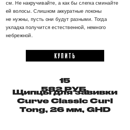
см. Не накручивайте, а как бы слегка сминайте
ей волосы. Слишком аккуратные локоны
не нужны, пусть они будут разными. Тогда
укладка получится естественной, немного
небрежной.
КУПИТЬ
15
582 РУБ.
Щипцы для завивки
Curve Classic Curl
Tong,
26 мм,
GHD