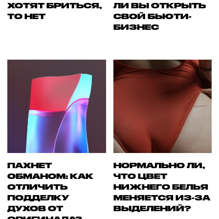
ХОТЯТ БРИТЬСЯ,
ЛИ ВЫ ОТКРЫТЬ
ТО НЕТ
СВОЙ БЬЮТИ-
БИЗНЕС
ПАХНЕТ
НОРМАЛЬНО ЛИ,
ОБМАНОМ: КАК
ЧТО ЦВЕТ
ОТЛИЧИТЬ
НИЖНЕГО БЕЛЬЯ
ПОДДЕЛКУ
МЕНЯЕТСЯ ИЗ-ЗА
ДУХОВ ОТ
ВЫДЕЛЕНИЙ?