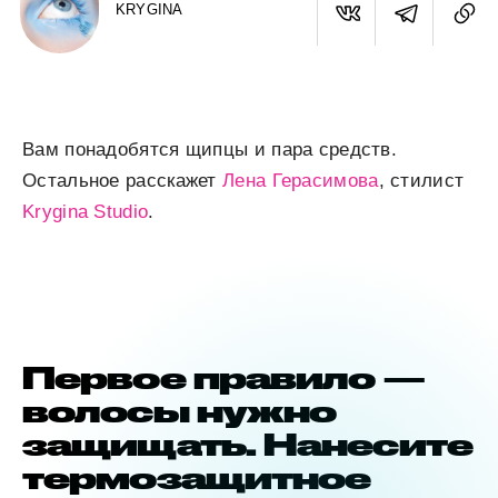
KRYGINA
Вам понадобятся щипцы и пара средств.
Остальное расскажет
Лена Герасимова
, стилист
Krygina Studio
.
Первое правило —
волосы нужно
защищать. Нанесите
термозащитное