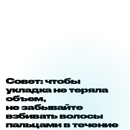
Совет: чтобы
укладка не теряла
объем,
не забывайте
взбивать волосы
пальцами в течение