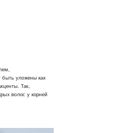
лем,
т быть уложены как
акценты. Так,
рых волос у корней