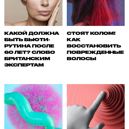
КАКОЙ ДОЛЖНА
СТОЯТ КОЛОМ!
БЫТЬ БЬЮТИ-
КАК
РУТИНА ПОСЛЕ
ВОССТАНОВИТЬ
60 ЛЕТ? СЛОВО
ПОВРЕЖДЕННЫЕ
БРИТАНСКИМ
ВОЛОСЫ
ЭКСПЕРТАМ