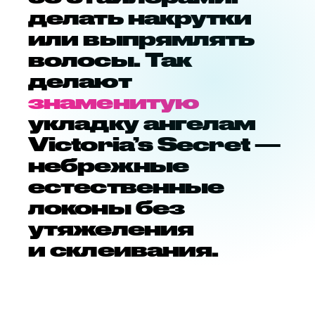
делать накрутки
или выпрямлять
волосы. Так
делают
знаменитую
укладку ангелам
Victoria’s Secret —
небрежные
естественные
локоны без
утяжеления
и склеивания.