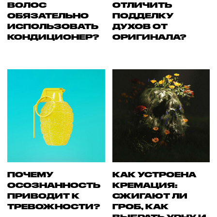
ВОЛОС
ОТЛИЧИТЬ
ОБЯЗАТЕЛЬНО
ПОДДЕЛКУ
ИСПОЛЬЗОВАТЬ
ДУХОВ ОТ
КОНДИЦИОНЕР?
ОРИГИНАЛА?
ПОЧЕМУ
КАК УСТРОЕНА
ОСОЗНАННОСТЬ
КРЕМАЦИЯ:
ПРИВОДИТ К
СЖИГАЮТ ЛИ
ТРЕВОЖНОСТИ?
ГРОБ, КАК