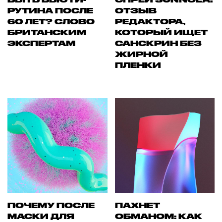
РУТИНА ПОСЛЕ
ОТЗЫВ
60 ЛЕТ? СЛОВО
РЕДАКТОРА,
БРИТАНСКИМ
КОТОРЫЙ ИЩЕТ
ЭКСПЕРТАМ
САНСКРИН БЕЗ
ЖИРНОЙ
ПЛЕНКИ
ПОЧЕМУ ПОСЛЕ
ПАХНЕТ
МАСКИ ДЛЯ
ОБМАНОМ: КАК