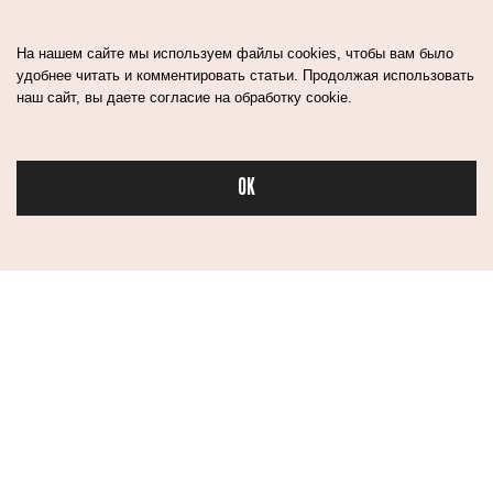
На нашем сайте мы используем файлы cookies, чтобы вам было
удобнее читать и комментировать статьи. Продолжая использовать
наш сайт, вы даете согласие на обработку cookie.
OK
Бьюти
ПАХНЕТ
5 ПАР ОБУВИ
ОБМАНОМ: КАК
ВМЕСТО ЦЕЛОГО
ОТЛИЧИТЬ
ШКАФА. ДА, ТАК
ПОДДЕЛКУ
МОЖНО
ДУХОВ ОТ
ОРИГИНАЛА?