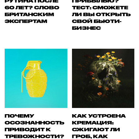
РУТИНА ПОСЛЕ
ПРИБЫЛЬЮ?
60 ЛЕТ? СЛОВО
ТЕСТ: СМОЖЕТЕ
БРИТАНСКИМ
ЛИ ВЫ ОТКРЫТЬ
ЭКСПЕРТАМ
СВОЙ БЬЮТИ-
БИЗНЕС
ПОЧЕМУ
КАК УСТРОЕНА
ОСОЗНАННОСТЬ
КРЕМАЦИЯ:
ПРИВОДИТ К
СЖИГАЮТ ЛИ
ТРЕВОЖНОСТИ?
ГРОБ, КАК