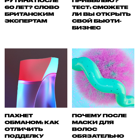
РУТИНА ПОСЛЕ
ПРИБЫЛЬЮ?
60 ЛЕТ? СЛОВО
ТЕСТ: СМОЖЕТЕ
БРИТАНСКИМ
ЛИ ВЫ ОТКРЫТЬ
ЭКСПЕРТАМ
СВОЙ БЬЮТИ-
БИЗНЕС
ПАХНЕТ
ПОЧЕМУ ПОСЛЕ
ОБМАНОМ: КАК
МАСКИ ДЛЯ
ОТЛИЧИТЬ
ВОЛОС
ПОДДЕЛКУ
ОБЯЗАТЕЛЬНО